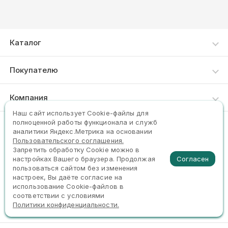
Каталог
Каталог товаров
Покупателю
Как сделать заказ
Компания
Доставка и оплата
Наш сайт использует Сookie-файлы для
О нас
полноценной работы функционала и служб
Пункты выдачи
(383)2510240 89231510240
аналитики Яндекс.Метрика на основании
Контакты
Пользовательского соглашения.
Запретить обработку Cookie можно в
Задать вопрос
Согласен
настройках Вашего браузера. Продолжая
пользоваться сайтом без изменения
настроек, Вы даёте согласие на
использование Cookie-файлов в
соответствии с условиями
©2026. Официальный сайт сети «9∙18»
Политики конфиденциальности.